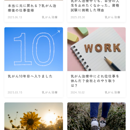
乳がん治療中でも、自分の人
生を止めたくなかった。資格
本当に元に戻れる？乳がん治
試験に挑戦した理由
療後の仕事復帰
2025.06.13
乳がん治療
2025.05.30
乳がん治療
乳がん10年目へ入りました
乳がん治療中にどれ位仕事を
休んだ？会社とのやり取り
は？
2025.03.15
乳がん治療
2024.10.02
乳がん治療