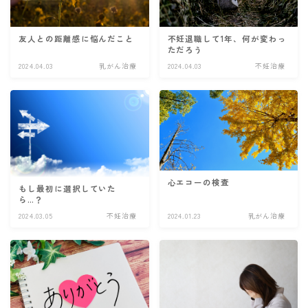
友人との距離感に悩んだこと
不妊退職して1年、何が変わっ
ただろう
2024.04.03
乳がん治療
2024.04.03
不妊治療
心エコーの検査
もし最初に選択していた
ら…？
2024.03.05
不妊治療
2024.01.23
乳がん治療