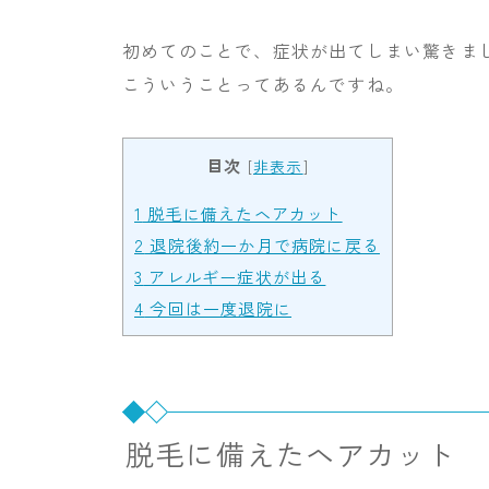
初めてのことで、症状が出てしまい驚きま
こういうことってあるんですね。
目次
[
非表示
]
1
脱毛に備えたヘアカット
2
退院後約一か月で病院に戻る
3
アレルギー症状が出る
4
今回は一度退院に
脱毛に備えたヘアカット