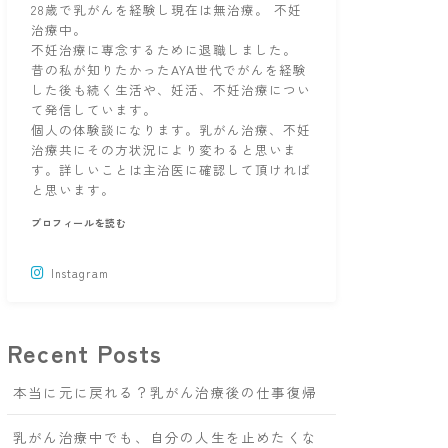
28歳で乳がんを経験し現在は無治療。 不妊
治療中。
不妊治療に専念するために退職しました。
昔の私が知りたかったAYA世代でがんを経験
した後も続く生活や、妊活、不妊治療につい
て発信しています。
個人の体験談になります。乳がん治療、不妊
治療共にその方状況により変わると思いま
す。詳しいことは主治医に確認して頂ければ
と思います。
プロフィールを読む
Instagram
Recent Posts
本当に元に戻れる？乳がん治療後の仕事復帰
乳がん治療中でも、自分の人生を止めたくな