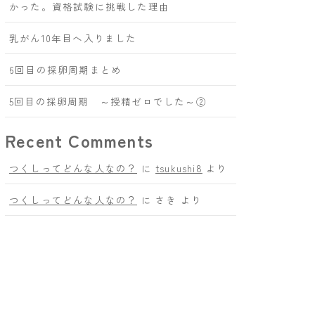
かった。資格試験に挑戦した理由
乳がん10年目へ入りました
6回目の採卵周期まとめ
5回目の採卵周期 ～授精ゼロでした～②
Recent Comments
つくしってどんな人なの？
に
tsukushi8
より
つくしってどんな人なの？
に
さき
より